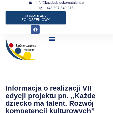
Przejdź
info@kazdedzieckomatalent.pl
+48 607 840 218
do
treści
FORMULARZ
ZGŁOSZENIOWY
F
a
c
e
b
o
o
k
Informacja o realizacji VII
edycji projektu pn. ,,Każde
dziecko ma talent. Rozwój
kompetencji kulturowych”