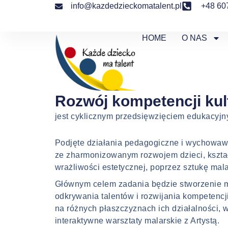
Przejdź
info@kazdedzieckomatalent.pl
+48 60
do
treści
HOME
O NAS
„Każde dziecko ma talen
Rozwój kompetencji ku
jest cyklicznym przedsięwzięciem edukacyj
Podjęte działania pedagogiczne i wychowaw
ze zharmonizowanym rozwojem dzieci, kszt
wrażliwości estetycznej, poprzez sztukę mal
Głównym celem zadania będzie stworzenie 
odkrywania talentów i rozwijania kompetencji
na różnych płaszczyznach ich działalności, 
interaktywne warsztaty malarskie z Artystą.