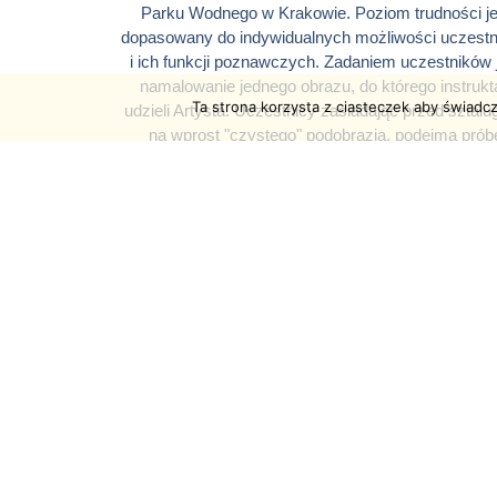
Parku Wodnego w Krakowie. Poziom trudności je
dopasowany do indywidualnych możliwości uczest
i ich funkcji poznawczych. Zadaniem uczestników 
namalowanie jednego obrazu, do którego instrukt
Ta strona korzysta z ciasteczek aby świadc
udzieli Artysta. Uczestnicy zasiadając przed sztal
na wprost "czystego" podobrazia, podejmą prób
stworzenia własnego, niepowtarzalnego dzieła, 
podstawie wcześniej namalowanego obrazu prz
Artystę. Prowadzący, w formie malowania
synchronicznego maluje krok po kroku wcześnie
powstały obraz, ukazując każdy etap jego powstaw
Temat warsztatów jest związany z regionem Małopol
ściśle nawiązuje do jego dziedzictwa kulturowego 
naturalnego.
Zadanie
Czekamy