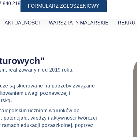
7 840 218
FORMULARZ ZGŁOSZENIOWY
AKTUALNOŚCI
WARSZTATY MALARSKIE
REKRU
t.
lturowych”
nym, realizowanym
od 2019 roku.
cze są skierowane na potrzeby związane
ałtowaniem uwagi poznawczej
i
arską.
małopolskim uczniom warunków do
, potencjału, wiedzy i aktywności twórczej
w ramach edukacji pozaszkolnej, poprzez