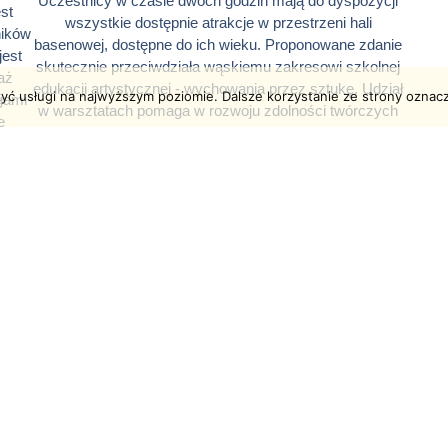
Uczestnicy w czasie dwóch godzin mają do dyspozycji
st
wszystkie dostępnie atrakcje w przestrzeni hali
ników
basenowej, dostępne do ich wieku. Proponowane zdanie
jest
skutecznie przeciwdziała wąskiemu zakresowi szkolnej
aż
edukacji artystycznej - wychowania przez sztukę. Udział
zyć usługi na najwyższym poziomie. Dalsze korzystanie ze strony oznacz
ugami
w warsztatach pomaga w rozwoju zdolności twórczych
ę
dzieci, którzy uczą się myśleć poza utartymi
na
schematami, kształtując wrażliwość zmysłową,
ez
emocjonalną i intelektualną, odkrywając świat barw i
kolorów. Ponadto pomaga zrozumieć, że piękno jest
j
obiektywną wartością o którą się zabiega, którą się
ania.
chroni i pielęgnuje.
ski i
lub
 zrealizowane przy wsparciu finansowym Województwa Małop