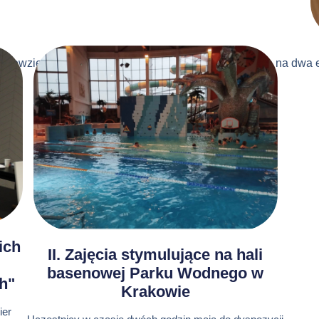
sięwzięcie ma charakter nieodpłatny i jest podzielone na dwa 
ich
II. Zajęcia stymulujące na hali
basenowej Parku Wodnego w
ch"
Krakowie
ier