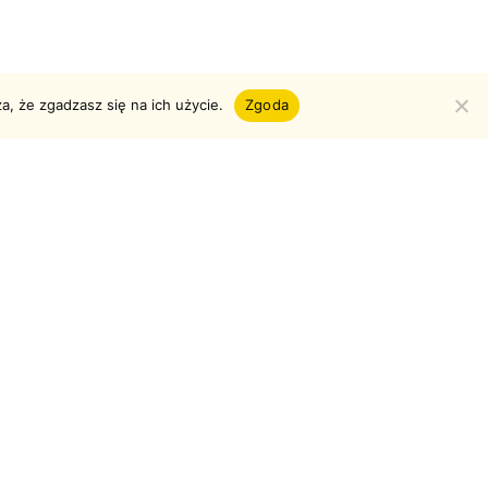
a, że zgadzasz się na ich użycie.
Zgoda
olskiego