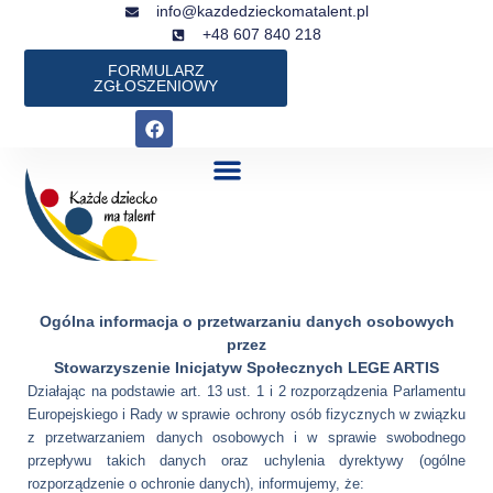
Przejdź
info@kazdedzieckomatalent.pl
+48 607 840 218
do
treści
FORMULARZ
ZGŁOSZENIOWY
F
a
c
e
b
o
o
k
Ogólna informacja o przetwarzaniu danych osobowych
przez
Stowarzyszenie Inicjatyw Społecznych LEGE ARTIS
Działając na podstawie art. 13 ust. 1 i 2 rozporządzenia Parlamentu
Europejskiego i Rady w sprawie ochrony osób fizycznych w związku
z przetwarzaniem danych osobowych i w sprawie swobodnego
przepływu takich danych oraz uchylenia dyrektywy (ogólne
rozporządzenie o ochronie danych), informujemy, że: